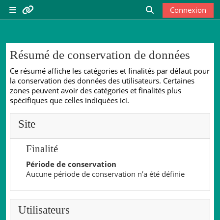
Passer au contenu principal
Connexion
Panneau latéral
Liens utiles
Activer/désactiver 
Résumé de conservation de données
Vie scolaire
Ce résumé affiche les catégories et finalités par défaut pour
la conservation des données des utilisateurs. Certaines
Site du lycée
zones peuvent avoir des catégories et finalités plus
spécifiques que celles indiquées ici.
Esidoc
Site
Finalité
Période de conservation
Aucune période de conservation n’a été définie
Utilisateurs