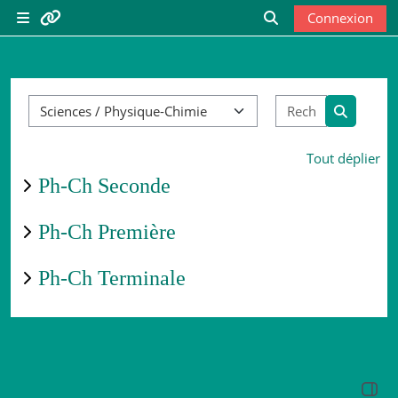
Passer au contenu principal
Connexion
Panneau latéral
Liens utiles
Activer/désactiver 
Catégories de cours
Rechercher 
Vie scolaire
Recherch
Tout déplier
Site du lycée
Ph-Ch Seconde
Esidoc
Ph-Ch Première
Ph-Ch Terminale
Ouvrir